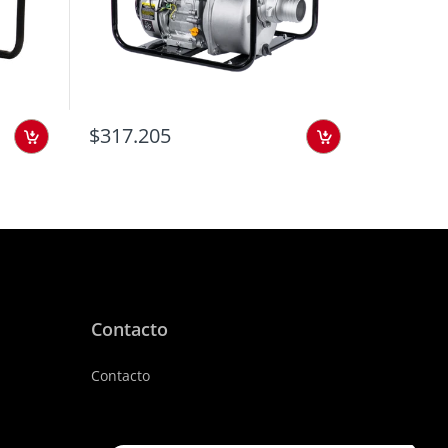
$317.205
$357.2
Contacto
Contacto