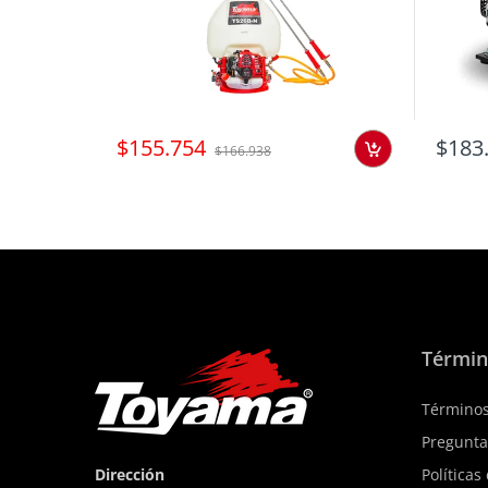
$155.754
$183
$166.938
Términ
Términos
Pregunta
Dirección
Políticas