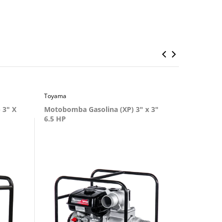
Toyama
Toyama
 3" X
Motobomba Gasolina (XP) 3" x 3"
Pulveriza
6.5 HP
CC 14 LTS