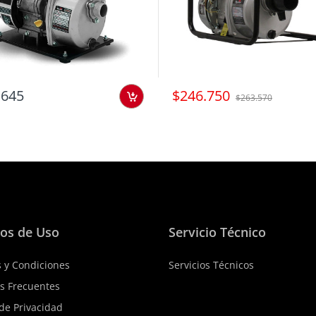
.645
$246.750
$263.570
os de Uso
Servicio Técnico
 y Condiciones
Servicios Técnicos
s Frecuentes
 de Privacidad