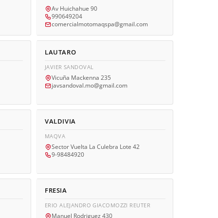
Av Huichahue 90
990649204
comercialmotomaqspa@gmail.com
LAUTARO
JAVIER SANDOVAL
Vicuña Mackenna 235
javsandoval.mo@gmail.com
VALDIVIA
MAQVA
Sector Vuelta La Culebra Lote 42
9-98484920
FRESIA
ERIO ALEJANDRO GIACOMOZZI REUTER
Manuel Rodriguez 430