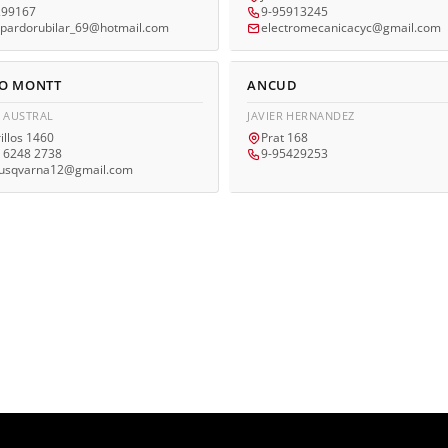
299167
9-95913245
epardorubilar_69@hotmail.com
electromecanicacyc@gmail.com
O MONTT
ANCUD
E AUSTRAL
JAVIER HERNANDEZ
illos 1460
Prat 168
 6248 2738
9-95429253
usqvarna12@gmail.com