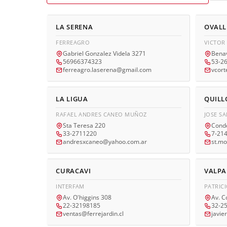
LA SERENA
OVALL
FERREAGRO
VICTOR
Gabriel Gonzalez Videla 3271
Bena
56966374323
53-2
ferreagro.laserena@gmail.com
vcor
LA LIGUA
QUILL
RAFAEL ANDRES CANEO MUÑOZ
JOSE S
Sta Teresa 220
Conde
33-2711220
7-21
andresxcaneo@yahoo.com.ar
st.mo
CURACAVI
VALPA
INTERFAM
PATRIC
Av. O'higgins 308
Av. C
22-32198185
32-2
ventas@ferrejardin.cl
javi