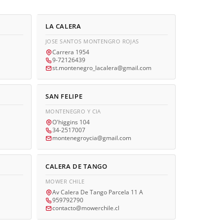
LA CALERA
JOSE SANTOS MONTENGRO ROJAS
Carrera 1954
9-72126439
st.montenegro_lacalera@gmail.com
SAN FELIPE
MONTENEGRO Y CIA
O'higgins 104
34-2517007
montenegroycia@gmail.com
CALERA DE TANGO
MOWER CHILE
Av Calera De Tango Parcela 11 A
959792790
contacto@mowerchile.cl