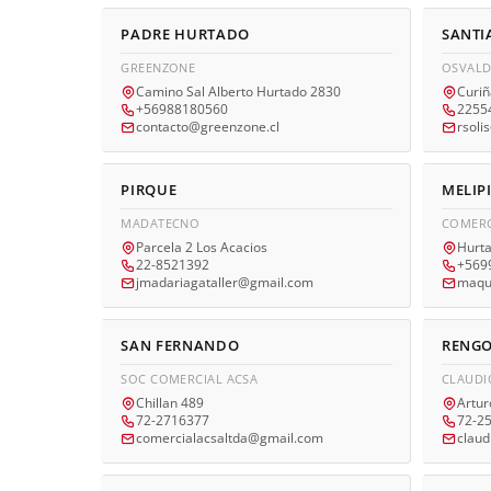
PADRE HURTADO
SANTI
GREENZONE
OSVALD
Camino Sal Alberto Hurtado 2830
Curi
+56988180560
2255
contacto@greenzone.cl
rsoli
PIRQUE
MELIP
MADATECNO
COMERC
Parcela 2 Los Acacios
Hurt
22-8521392
+569
jmadariagataller@gmail.com
maqui
SAN FERNANDO
RENG
SOC COMERCIAL ACSA
CLAUDI
Chillan 489
Artur
72-2716377
72-2
comercialacsaltda@gmail.com
clau