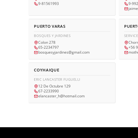
9-81561993
9-99
jaim
PUERTO VARAS
PUERT
BOSQUES Y JARDINES
SERVIC
Colon 278
Chorr
65-2234797
+56 9
bosquesyjardines@gmail.com
moth
COYHAIQUE
ERIC LANCASTER FUGUELLI
12 De Octubre 129
67-2233990
elancaster_h@hotmail.com