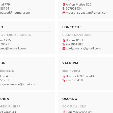
ial 779
Anfion Muñoz 855
188194
967953934
boutaud@hotmail.com
maqsansebastian@gmail.com
CO
LONCOCHE
O CHUREO CASIVILLO
GLADYS MANRIQUEZ
ro 1215
Bulnes 0131
270677
9-73961882
steo@hotmail.com
gladysmanri@gmail.com
ION
VALDIVIA
HERNANDEZ
ERWIN ARIAS
elme 435
Bueras 1897 Local 4
051751
9-96178410
oregon.launion@gmail.com
QUINA
OSORNO
PARDO RUBILAR
COMERCIAL C&C
el Varas 43
Juan Mackenna 450