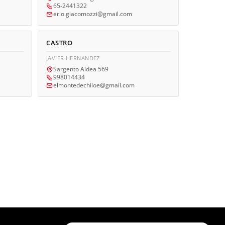
65-2441322
erio.giacomozzi@gmail.com
CASTRO
JAVIER HERNANDEZ
Sargento Aldea 569
998014434
elmontedechiloe@gmail.com