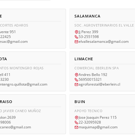
E
SALAMANCA
 CORTES ADAROS
SOC. AGROVETERINARIOS EL VALLE
vente 951
Jj Perez 399
622425
53-2551598
tesac@gmail.com
elvallesalamanca@gmail.com
OTA
LIMACHE
ANTOS MONTENGRO ROJAS
COMERCIAL EBERLEIN SPA
ll 411
Andres Bello 192
43230
56950015321
ntengro.quillota@gmail.com
agroforestal@eberlein.cl
RAISO
BUIN
IO JAVIER CANEO MUÑOZ
APOYO TECNICO
olon 2639
Jose Joaquin Perez 115
598006
22-32095928
ercaneo@gmail.com
maquimap@gmail.com