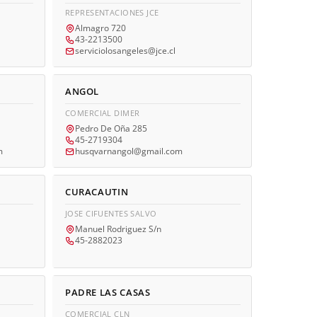
REPRESENTACIONES JCE
Almagro 720
43-2213500
serviciolosangeles@jce.cl
ANGOL
COMERCIAL DIMER
Pedro De Oña 285
45-2719304
m
husqvarnangol@gmail.com
CURACAUTIN
JOSE CIFUENTES SALVO
Manuel Rodriguez S/n
45-2882023
PADRE LAS CASAS
COMERCIAL CLN