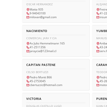
OSCAR HERNANDEZ
ALEJAN
Matta 935
Freir
9-94043100
41-2
milovan@gmail.com
insum
NACIMIENTO
YUMB
COMERCIAL JARA Y CIA
MANUEL
Av Julio Hemmelmann 165
Aniba
41-2511356
43-2
jaraycia@123mail.cl
serv
CAPITAN PASTENE
CARA
CELSO BERTUZZI
TEODOR
Pedro Montt 866
Pedro
45-2753045
45-2
cbertuzzic@hotmail.com
moto
VICTORIA
PURE
DOUGLAS CASTILLO LUGO
JUAN C