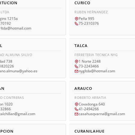
ITUCION
CURICO
 LTDA
RUBEN HERNANDEZ
gins 1215a
Peña 995
670192
75-2310376
rltda@hotmail.com
L
TALCA
NO ALMUNA SALVO
FERRETERIA TECNICA NYG
dad 738
1 Norte 2248
1820226
73-2243466
hano.almuna@yahoo.es
nygltda@hotmail.com
AN
ARAUCO
O CONTRERAS
ROBERTO ARRATIA
on 1020
Covadonga 640
332866
41-2494266
talchillan@gmail.com
casahusqvarna@gmail.com
PCION
CURANILAHUE