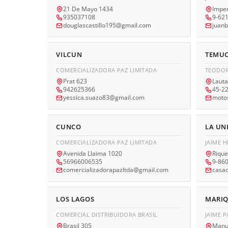
21 De Mayo 1434
Imper
935037108
9-62
douglascastillo195@gmail.com
juan
VILCUN
TEMU
COMERCIALIZADORA PAZ LIMITADA
TEODOR
Prat 623
Lauta
942625366
45-2
yessica.suazo83@gmail.com
moto
CUNCO
LA UN
COMERCIALIZADORA PAZ LIMITADA
JAIME 
Avenida Llaima 1020
Riqu
56966006535
9-86
comercializadorapazltda@gmail.com
casa
LOS LAGOS
MARI
COMERCIAL DISTRIBUIDORA BRASIL
JAIME 
Brasil 305
Manu