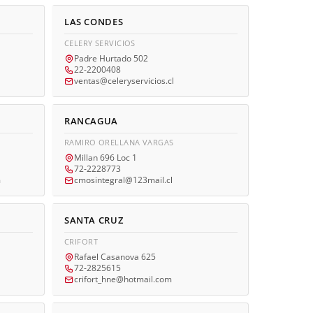
LAS CONDES
CELERY SERVICIOS
Padre Hurtado 502
22-2200408
ventas@celeryservicios.cl
RANCAGUA
RAMIRO ORELLANA VARGAS
Millan 696 Loc 1
72-2228773
m
cmosintegral@123mail.cl
SANTA CRUZ
CRIFORT
Rafael Casanova 625
72-2825615
crifort_hne@hotmail.com