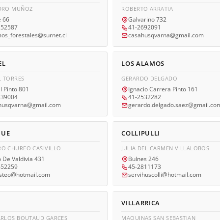
DRO MUÑOZ
ROBERTO ARRATIA
e 66
Galvarino 732
252587
41-2692091
os_forestales@surnet.cl
casahusqvarna@gmail.com
EL
LOS ALAMOS
 TORRES
GERARDO DELGADO
l Pinto 801
Ignacio Carrera Pinto 161
439004
41-2532282
.husqvarna@gmail.com
gerardo.delgado.saez@gmail.co
HUE
COLLIPULLI
O CHUREO CASIVILLO
JULIA DEL CARMEN VILLALOBOS
 De Valdivia 431
Bulnes 246
652259
45-2811173
steo@hotmail.com
servihuscolli@hotmail.com
N
VILLARRICA
ARLOS BOUTAUD GARCES
MAQUINAS SAN SEBASTIAN