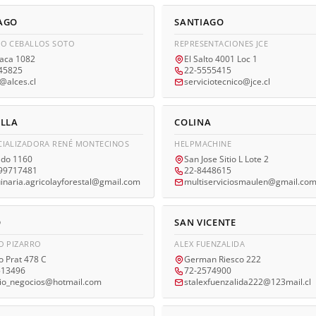
AGO
SANTIAGO
O CEBALLOS SOTO
REPRESENTACIONES JCE
ñaca 1082
El Salto 4001 Loc 1
45825
22-5555415
s@alces.cl
serviciotecnico@jce.cl
ILLA
COLINA
IALIZADORA RENÉ MONTECINOS
HELPMACHINE
ado 1160
San Jose Sitio L Lote 2
99717481
22-8448615
naria.agricolayforestal@gmail.com
multiserviciosmaulen@gmail.co
O
SAN VICENTE
O PIZARRO
ALEX FUENZALIDA
o Prat 478 C
German Riesco 222
513496
72-2574900
dio_negocios@hotmail.com
stalexfuenzalida222@123mail.cl