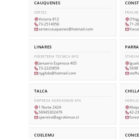
CAUQUENES
CONST
SERTEC
FRACAR
Victoria 812
O'hig
73-2514956
71-2
serteccauquenes@hotmail.com
fraca
LINARES
PARRA
FERRETERIA TECNICA NYG
STHEFA
Januario Espinoza 405
Igual
73-2220859
5698
nygltda@hotmail.com
stef
TALCA
CHILL
EMPRESA AGROKIMUN SPA
HERALD
1 Norte 2424
Maip
56945302479
42-2
spereira@agrokimun.cl
fores
COELEMU
CONCE