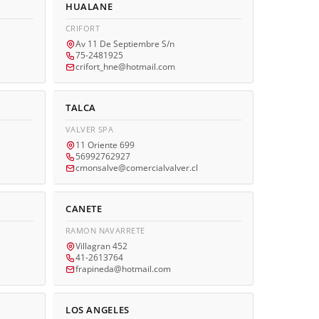
HUALANE
CRIFORT
Av 11 De Septiembre S/n
75-2481925
crifort_hne@hotmail.com
TALCA
VALVER SPA
11 Oriente 699
56992762927
cmonsalve@comercialvalver.cl
CANETE
RAMON NAVARRETE
Villagran 452
41-2613764
frapineda@hotmail.com
LOS ANGELES