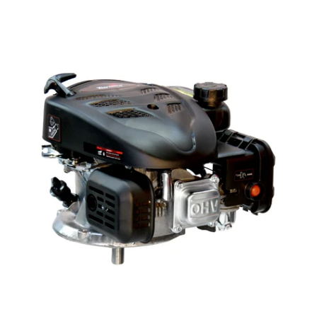
Enfriamiento:
Cilindros:
Tipo de motor:
Potencia máxima:
Cilindrada:
Capacidad del tanque:
Capacidad de aceite:
Rotación máxima:
Filtro de aire:
Sistema de arranque:
Lubricación:
Eje: